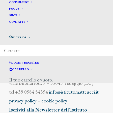
Rosai Ottone
CONSULENZE
FOCUS
SHOP
CONTATTI
RICERCA
DIZIONARIO DEGLI ARTISTI
LOGIN / REGISTER
CARRELLO
Istituto Matteucci
Il tuo carrello è vuoto.
viale Buonarroti, 9 – 55049 Viareggio (LU)
tel +39 0584 54354
info@istitutomatteucci.it
privacy policy
–
cookie policy
Iscriviti alla Newsletter dell’Istituto