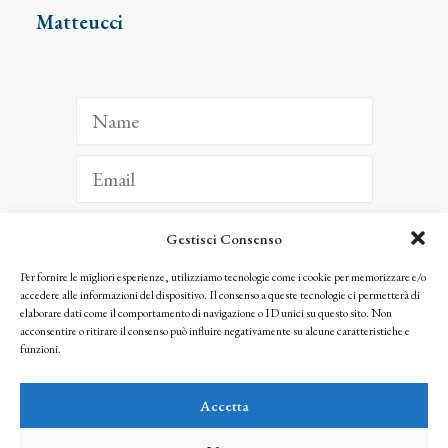
Matteucci
Gestisci Consenso
ISCRIVITI
Per fornire le migliori esperienze, utilizziamo tecnologie come i cookie per memorizzare e/o
accedere alle informazioni del dispositivo. Il consenso a queste tecnologie ci permetterà di
Facendo clic per iscriverti, riconosci che le tue informazioni saranno trattate
elaborare dati come il comportamento di navigazione o ID unici su questo sito. Non
seguendo la nostra
Privacy Policy
acconsentire o ritirare il consenso può influire negativamente su alcune caratteristiche e
© 2025 Istituto Matteucci. All right reserved
funzioni.
Nessuna parte di questo sito può essere riprodotta o trasmessa con qualsiasi mezzo senza
l’autorizzazione scritta dei proprietari dei diritti e dell’Istituto Matteucci
Accetta