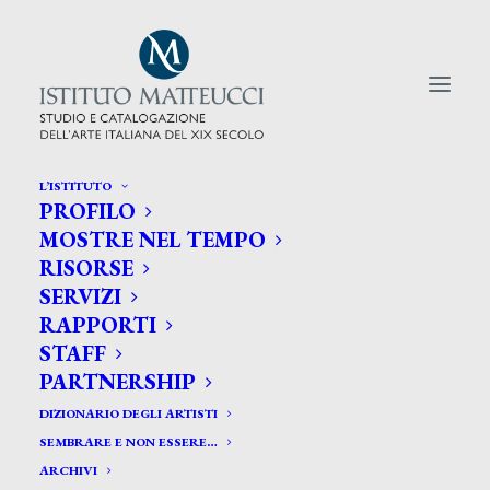
L’ISTITUTO
PROFILO
CERCA TRA GLI ARTISTI:
MOSTRE NEL TEMPO
RISORSE
Search
SERVIZI
for:
RAPPORTI
STAFF
PARTNERSHIP
DIZIONARIO DEGLI ARTISTI
SEMBRARE E NON ESSERE…
ARCHIVI