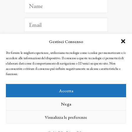
Gestisci Consenso
ISCRIVITI
Per fornire le migliori esperienze, utilizziamo tecnologie come i cookie per memorizzare e/o
accedere alle informazioni del dispositivo. Il consenso a queste tecnologie ci permetterà di
Facendo clic per iscriverti, riconosci che le tue informazioni saranno trattate
elaborare dati come il comportamento di navigazione o ID unici su questo sito. Non
seguendo la nostra
Privacy Policy
acconsentire o ritirare il consenso può influire negativamente su alcune caratteristiche e
© 2025 Istituto Matteucci. All right reserved
funzioni.
Nessuna parte di questo sito può essere riprodotta o trasmessa con qualsiasi mezzo senza
l’autorizzazione scritta dei proprietari dei diritti e dell’Istituto Matteucci
Accetta
Nega
Visualizza le preferenze
credits