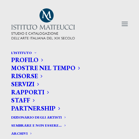
L’ISTITUTO
PROFILO
CERCA TRA GLI ARTISTI:
MOSTRE NEL TEMPO
RISORSE
Search
SERVIZI
for:
RAPPORTI
STAFF
PARTNERSHIP
DIZIONARIO DEGLI ARTISTI
SEMBRARE E NON ESSERE…
ARCHIVI