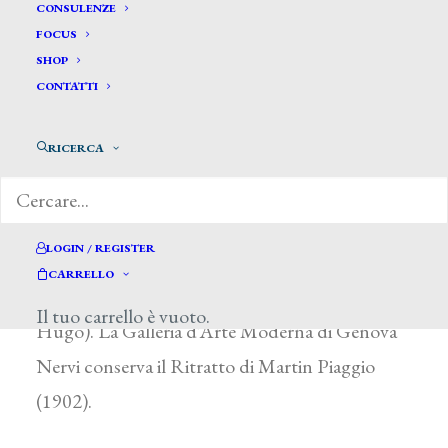
Rossetti Besio Angela*
CONSULENZE
FOCUS
SHOP
ROSSETTI BESIO ANGELA
CONTATTI
Attiva a Genova fra il 1852 e il 1902
RICERCA
Eseguì copie di dipinti di antichi maestri, ritratti
e opere di soggetto religioso, che presentò alla
Promotrice di Genova dal 1852 al 1892 (1865,
LOGIN / REGISTER
Il Salvatore; 1867, Ritratto di G. Mazzini; 1874,
CARRELLO
Ritratto di Adelaide Cairoti; 1885, Victor
Il tuo carrello è vuoto.
Hugo). La Galleria d’Arte Moderna di Genova
Nervi conserva il Ritratto di Martin Piaggio
(1902).