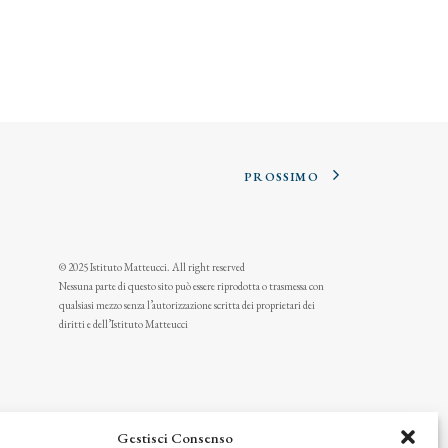
PROSSIMO
© 2025 Istituto Matteucci. All right reserved
Nessuna parte di questo sito può essere riprodotta o trasmessa con
qualsiasi mezzo senza l’autorizzazione scritta dei proprietari dei
diritti e dell’Istituto Matteucci
Gestisci Consenso