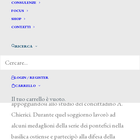
Rossi Pietro*
CONSULENZE
FOCUS
SHOP
ROSSI PIETRO
CONTATTI
Guastalla (Reggio nell’Emilia) 1829 – 1893
RICERCA
Compì i primi studi alla Scuola di Belle Arti di
Reggio nell’Emilia sotto la guida di P. Minghetti
per poi passare, intorno al 1845, all’Accademia
LOGIN / REGISTER
di Parma con D. Pellizzi e quindi a Roma, dove
CARRELLO
studiò all’Accademia di San Luca,
Il tuo carrello è vuoto.
appoggiandosi allo studio del concittadino A.
Chierici. Durante quel soggiorno lavorò ad
alcuni medaglioni della serie dei pontefici nella
basilica ostiense e partecipò alla difesa della