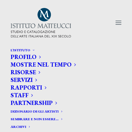
L’ISTITUTO
PROFILO
CERCA TRA GLI ARTISTI:
MOSTRE NEL TEMPO
RISORSE
Search
SERVIZI
for:
RAPPORTI
STAFF
PARTNERSHIP
DIZIONARIO DEGLI ARTISTI
SEMBRARE E NON ESSERE…
ARCHIVI