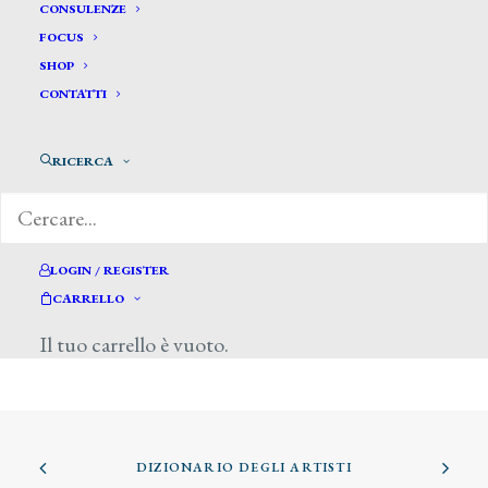
CONSULENZE
FOCUS
SHOP
CONTATTI
RICERCA
Rovero Giovanni
LOGIN / REGISTER
CARRELLO
Il tuo carrello è vuoto.
DIZIONARIO DEGLI ARTISTI