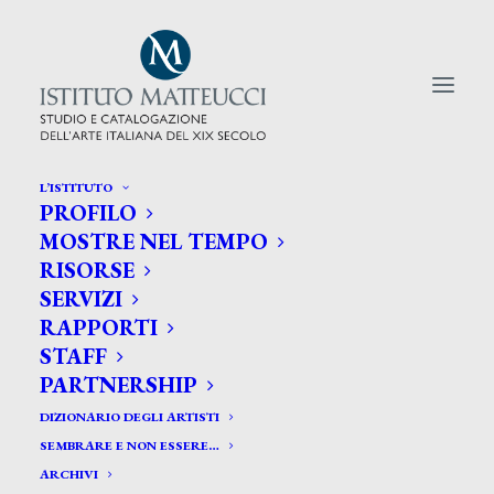
L’ISTITUTO
PROFILO
CERCA TRA GLI ARTISTI:
MOSTRE NEL TEMPO
RISORSE
Search
SERVIZI
for:
RAPPORTI
STAFF
PARTNERSHIP
DIZIONARIO DEGLI ARTISTI
SEMBRARE E NON ESSERE…
ARCHIVI