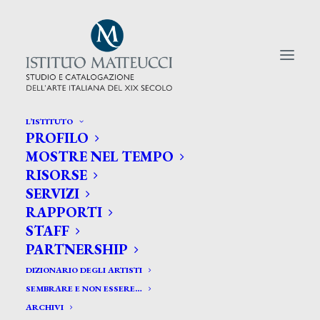
L’ISTITUTO
PROFILO
CERCA TRA GLI ARTISTI:
MOSTRE NEL TEMPO
RISORSE
Search
SERVIZI
for:
RAPPORTI
STAFF
PARTNERSHIP
DIZIONARIO DEGLI ARTISTI
SEMBRARE E NON ESSERE…
ARCHIVI