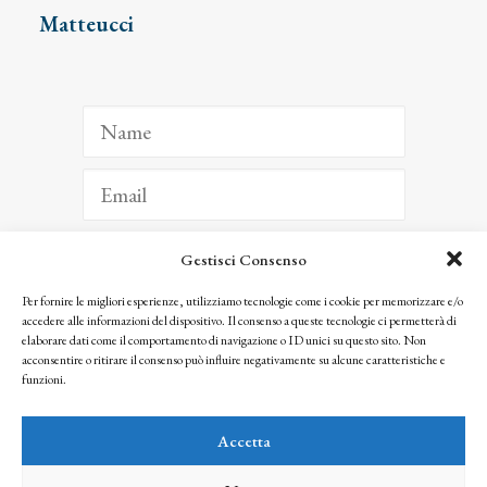
Matteucci
Gestisci Consenso
ISCRIVITI
Per fornire le migliori esperienze, utilizziamo tecnologie come i cookie per memorizzare e/o
accedere alle informazioni del dispositivo. Il consenso a queste tecnologie ci permetterà di
Facendo clic per iscriverti, riconosci che le tue informazioni saranno trattate
elaborare dati come il comportamento di navigazione o ID unici su questo sito. Non
seguendo la nostra
Privacy Policy
acconsentire o ritirare il consenso può influire negativamente su alcune caratteristiche e
© 2025 Istituto Matteucci. All right reserved
funzioni.
Nessuna parte di questo sito può essere riprodotta o trasmessa con qualsiasi mezzo senza
l’autorizzazione scritta dei proprietari dei diritti e dell’Istituto Matteucci
Accetta