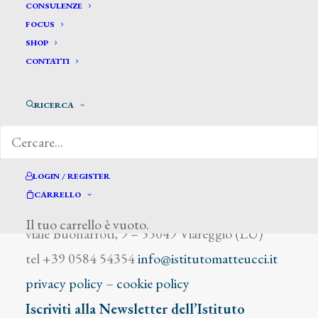
Russignol
CONSULENZE
FOCUS
SHOP
CONTATTI
RICERCA
DIZIONARIO DEGLI ARTISTI
LOGIN / REGISTER
CARRELLO
Istituto Matteucci
Il tuo carrello è vuoto.
viale Buonarroti, 9 – 55049 Viareggio (LU)
tel +39 0584 54354
info@istitutomatteucci.it
privacy policy
–
cookie policy
Iscriviti alla Newsletter dell’Istituto