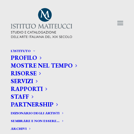
L’ISTITUTO
PROFILO
CERCA TRA GLI ARTISTI:
MOSTRE NEL TEMPO
RISORSE
Search
SERVIZI
for:
RAPPORTI
STAFF
PARTNERSHIP
DIZIONARIO DEGLI ARTISTI
SEMBRARE E NON ESSERE…
ARCHIVI