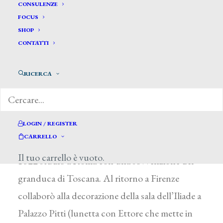
CONSULENZE
FOCUS
SHOP
CONTATTI
Sabatelli Francesco *
RICERCA
SABATELLI FRANCESCO
Firenze 1803 – Milano 1829
Allievo del padre, Luigi, ebbe un lungo
LOGIN / REGISTER
CARRELLO
apprendistato come disegnatore. Dal 1820 al
Il tuo carrello è vuoto.
1822 studiò a Roma con una sovvenzione del
granduca di Toscana. Al ritorno a Firenze
collaborò alla decorazione della sala dell’Iliade a
Palazzo Pitti (lunetta con Ettore che mette in