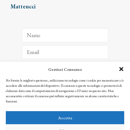
Matteucci
Gestisci Consenso
ISCRIVITI
Per fornire le migliori esperienze, utilizziamo tecnologie come i cookie per memorizzare e/o
accedere alle informazioni del dispositivo. Il consenso a queste tecnologie ci permetterà di
Facendo clic per iscriverti, riconosci che le tue informazioni saranno trattate
elaborare dati come il comportamento di navigazione o ID unici su questo sito. Non
seguendo la nostra
Privacy Policy
acconsentire o ritirare il consenso può influire negativamente su alcune caratteristiche e
© 2025 Istituto Matteucci. All right reserved
funzioni.
Nessuna parte di questo sito può essere riprodotta o trasmessa con qualsiasi mezzo senza
l’autorizzazione scritta dei proprietari dei diritti e dell’Istituto Matteucci
Accetta