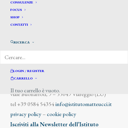
Saccetti G.
CONSULENZE
FOCUS
SHOP
CONTATTI
RICERCA
DIZIONARIO DEGLI ARTISTI
LOGIN / REGISTER
CARRELLO
Istituto Matteucci
Il tuo carrello è vuoto.
viale Buonarroti, 9 – 55049 Viareggio (LU)
tel +39 0584 54354
info@istitutomatteucci.it
privacy policy
–
cookie policy
Iscriviti alla Newsletter dell’Istituto