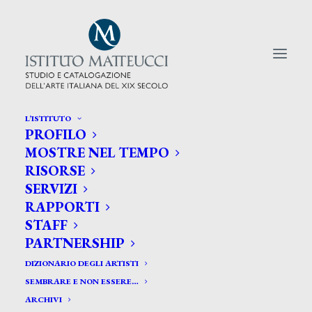
L’ISTITUTO
PROFILO
CERCA TRA GLI ARTISTI:
MOSTRE NEL TEMPO
RISORSE
Search
SERVIZI
for:
RAPPORTI
STAFF
PARTNERSHIP
DIZIONARIO DEGLI ARTISTI
SEMBRARE E NON ESSERE…
ARCHIVI