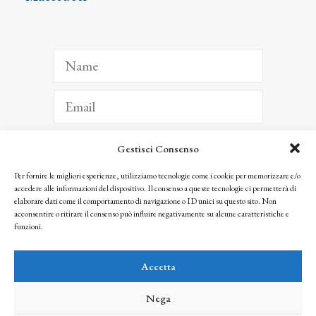
Gestisci Consenso
ISCRIVITI
Per fornire le migliori esperienze, utilizziamo tecnologie come i cookie per memorizzare e/o
accedere alle informazioni del dispositivo. Il consenso a queste tecnologie ci permetterà di
Facendo clic per iscriverti, riconosci che le tue informazioni saranno trattate
elaborare dati come il comportamento di navigazione o ID unici su questo sito. Non
seguendo la nostra
Privacy Policy
acconsentire o ritirare il consenso può influire negativamente su alcune caratteristiche e
© 2025 Istituto Matteucci. All right reserved
funzioni.
Nessuna parte di questo sito può essere riprodotta o trasmessa con qualsiasi mezzo senza
l’autorizzazione scritta dei proprietari dei diritti e dell’Istituto Matteucci
Accetta
Nega