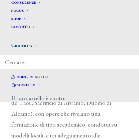
Sacco Salvatore*
CONSULENZE
FOCUS
SHOP
SACCO SALVATORE
CONTATTI
Attivo in Sicilia fra il 1855 e il 1876
RICERCA
Le rare notizie relative a questo artista lo
indicano presente in alcune località delle
province di Palermo (Il vescovo Sant’Eligio e
LOGIN / REGISTER
Marineo con il Bambin Gesù, chiesa di San
CARRELLO
Michele di Marineo) e di Trapani (San Vincenzo
Il tuo carrello è vuoto.
de’ Paoli, Sacrificio di Abramo, Duomo di
Alcamo), con opere che rivelano una
formazione di tipo accademico, condotta su
modelli locali, e un adeguamento alle