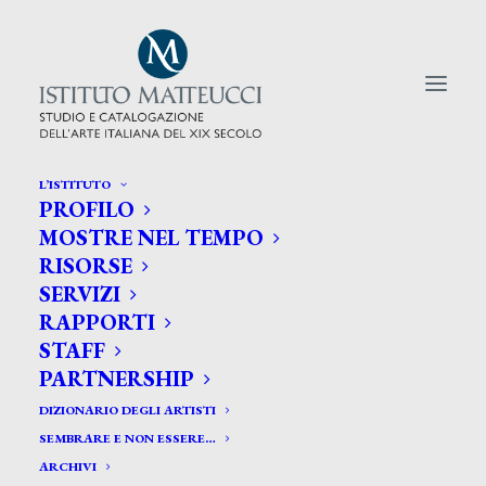
L’ISTITUTO
PROFILO
CERCA TRA GLI ARTISTI:
MOSTRE NEL TEMPO
RISORSE
Search
SERVIZI
for:
RAPPORTI
STAFF
PARTNERSHIP
DIZIONARIO DEGLI ARTISTI
SEMBRARE E NON ESSERE…
ARCHIVI