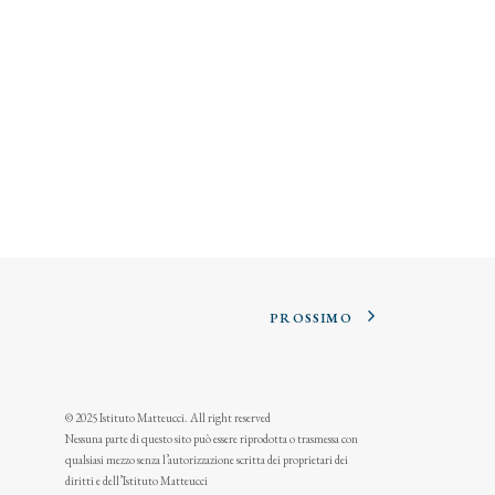
PROSSIMO
© 2025 Istituto Matteucci. All right reserved
Nessuna parte di questo sito può essere riprodotta o trasmessa con
qualsiasi mezzo senza l’autorizzazione scritta dei proprietari dei
diritti e dell’Istituto Matteucci