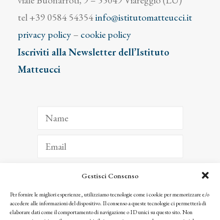
viale Buonarroti, 9 – 55049 Viareggio (LU)
tel +39 0584 54354
info@istitutomatteucci.it
privacy policy
–
cookie policy
Iscriviti alla Newsletter dell’Istituto
Matteucci
Gestisci Consenso
ISCRIVITI
Per fornire le migliori esperienze, utilizziamo tecnologie come i cookie per memorizzare e/o
accedere alle informazioni del dispositivo. Il consenso a queste tecnologie ci permetterà di
Facendo clic per iscriverti, riconosci che le tue informazioni saranno trattate
elaborare dati come il comportamento di navigazione o ID unici su questo sito. Non
seguendo la nostra
Privacy Policy