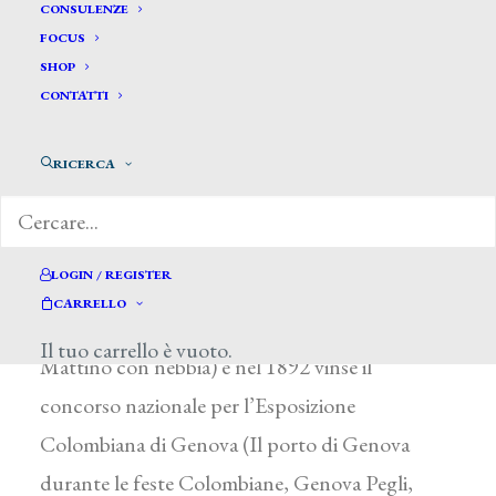
Sacheri Giuseppe *
CONSULENZE
FOCUS
SHOP
SACHERI GIUSEPPE
CONTATTI
Genova 1863 – Pianfei (Cuneo) 1950
RICERCA
Allievo di A. Moradei a Ravenna, studiò in
seguito all’Accademia Albertina di Torino ed
esordì alla Promotrice torinese del 1881. Dal
LOGIN / REGISTER
1883 cominciò a esporre i suoi paesaggi alle
CARRELLO
mostre della Promotrice genovese (In ottobre,
Il tuo carrello è vuoto.
Mattino con nebbia) e nel 1892 vinse il
concorso nazionale per l’Esposizione
Colombiana di Genova (Il porto di Genova
durante le feste Colombiane, Genova Pegli,