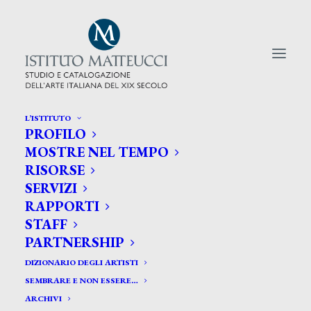
L’ISTITUTO
PROFILO
CERCA TRA GLI ARTISTI:
MOSTRE NEL TEMPO
RISORSE
Search
SERVIZI
for:
RAPPORTI
STAFF
PARTNERSHIP
DIZIONARIO DEGLI ARTISTI
SEMBRARE E NON ESSERE…
ARCHIVI