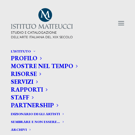
L’ISTITUTO
PROFILO
CERCA TRA GLI ARTISTI:
MOSTRE NEL TEMPO
RISORSE
Search
SERVIZI
for:
RAPPORTI
STAFF
PARTNERSHIP
DIZIONARIO DEGLI ARTISTI
SEMBRARE E NON ESSERE…
ARCHIVI