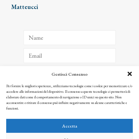
Matteucci
Gestisci Consenso
ISCRIVITI
Per fornire le migliori esperienze, utilizziamo tecnologie come i cookie per memorizzare e/o
accedere alle informazioni del dispositivo. Il consenso a queste tecnologie ci permetterà di
Facendo clic per iscriverti, riconosci che le tue informazioni saranno trattate
elaborare dati come il comportamento di navigazione o ID unici su questo sito. Non
seguendo la nostra
Privacy Policy
acconsentire o ritirare il consenso può influire negativamente su alcune caratteristiche e
© 2025 Istituto Matteucci. All right reserved
funzioni.
Nessuna parte di questo sito può essere riprodotta o trasmessa con qualsiasi mezzo senza
l’autorizzazione scritta dei proprietari dei diritti e dell’Istituto Matteucci
Accetta