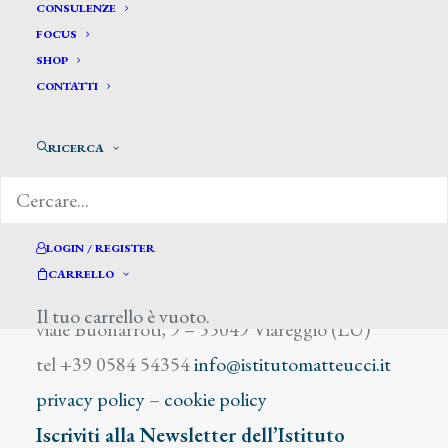
Saladini Achille
CONSULENZE
FOCUS
SHOP
CONTATTI
RICERCA
DIZIONARIO DEGLI ARTISTI
LOGIN / REGISTER
CARRELLO
Istituto Matteucci
Il tuo carrello è vuoto.
viale Buonarroti, 9 – 55049 Viareggio (LU)
tel +39 0584 54354
info@istitutomatteucci.it
privacy policy
–
cookie policy
Iscriviti alla Newsletter dell’Istituto