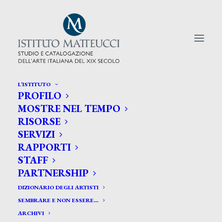
L’ISTITUTO
PROFILO
CERCA TRA GLI ARTISTI:
MOSTRE NEL TEMPO
RISORSE
Search
SERVIZI
for:
RAPPORTI
STAFF
PARTNERSHIP
DIZIONARIO DEGLI ARTISTI
SEMBRARE E NON ESSERE…
ARCHIVI