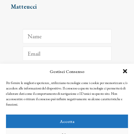
Matteucci
Gestisci Consenso
ISCRIVITI
Per fornire le migliori esperienze, utilizziamo tecnologie come i cookie per memorizzare e/o
accedere alle informazioni del dispositivo. Il consenso a queste tecnologie ci permetterà di
Facendo clic per iscriverti, riconosci che le tue informazioni saranno trattate
elaborare dati come il comportamento di navigazione o ID unici su questo sito. Non
seguendo la nostra
Privacy Policy
acconsentire o ritirare il consenso può influire negativamente su alcune caratteristiche e
© 2025 Istituto Matteucci. All right reserved
funzioni.
Nessuna parte di questo sito può essere riprodotta o trasmessa con qualsiasi mezzo senza
l’autorizzazione scritta dei proprietari dei diritti e dell’Istituto Matteucci
Accetta