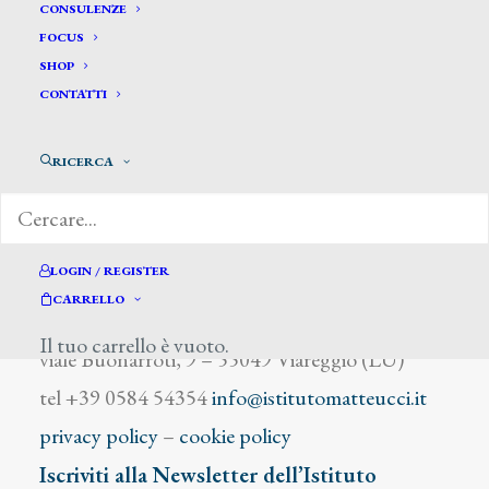
Salina P.
CONSULENZE
FOCUS
SHOP
CONTATTI
RICERCA
DIZIONARIO DEGLI ARTISTI
LOGIN / REGISTER
CARRELLO
Istituto Matteucci
Il tuo carrello è vuoto.
viale Buonarroti, 9 – 55049 Viareggio (LU)
tel +39 0584 54354
info@istitutomatteucci.it
privacy policy
–
cookie policy
Iscriviti alla Newsletter dell’Istituto