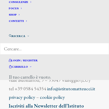
Salmon Charles
CONSULENZE
FOCUS
SHOP
CONTATTI
RICERCA
DIZIONARIO DEGLI ARTISTI
LOGIN / REGISTER
CARRELLO
Istituto Matteucci
Il tuo carrello è vuoto.
viale Buonarroti, 9 – 55049 Viareggio (LU)
tel +39 0584 54354
info@istitutomatteucci.it
privacy policy
–
cookie policy
Iscriviti alla Newsletter dell’Istituto