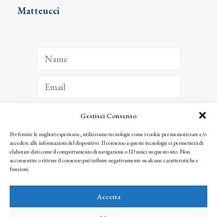
Matteucci
Gestisci Consenso
ISCRIVITI
Per fornire le migliori esperienze, utilizziamo tecnologie come i cookie per memorizzare e/o
accedere alle informazioni del dispositivo. Il consenso a queste tecnologie ci permetterà di
Facendo clic per iscriverti, riconosci che le tue informazioni saranno trattate
elaborare dati come il comportamento di navigazione o ID unici su questo sito. Non
seguendo la nostra
Privacy Policy
acconsentire o ritirare il consenso può influire negativamente su alcune caratteristiche e
© 2025 Istituto Matteucci. All right reserved
funzioni.
Nessuna parte di questo sito può essere riprodotta o trasmessa con qualsiasi mezzo senza
l’autorizzazione scritta dei proprietari dei diritti e dell’Istituto Matteucci
Accetta