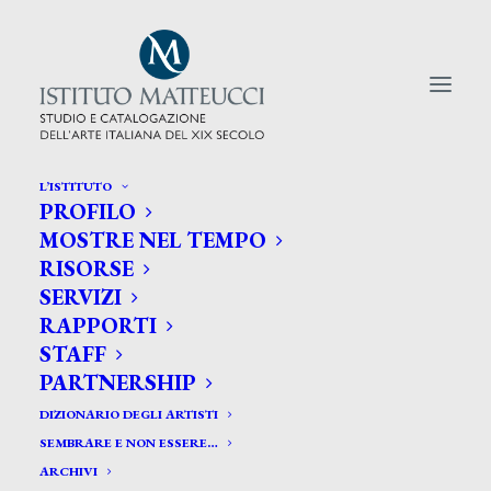
L’ISTITUTO
PROFILO
CERCA TRA GLI ARTISTI:
MOSTRE NEL TEMPO
RISORSE
Search
SERVIZI
for:
RAPPORTI
STAFF
PARTNERSHIP
DIZIONARIO DEGLI ARTISTI
SEMBRARE E NON ESSERE…
ARCHIVI