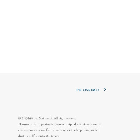
PROSSIMO
© 2025 Istituto Matteucci. All right reserved
Nessuna parte di questo sito può essere riprodotta o trasmessa con
qualsiasi mezzo senza l’autorizzazione scritta dei proprietari dei
diritti e dell’Istituto Matteucci