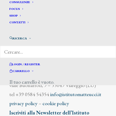
Salviati F.
CONSULENZE
FOCUS
SHOP
CONTATTI
RICERCA
DIZIONARIO DEGLI ARTISTI
LOGIN / REGISTER
CARRELLO
Istituto Matteucci
Il tuo carrello è vuoto.
viale Buonarroti, 9 – 55049 Viareggio (LU)
tel +39 0584 54354
info@istitutomatteucci.it
privacy policy
–
cookie policy
Iscriviti alla Newsletter dell’Istituto