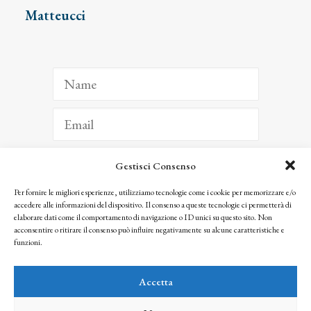
Matteucci
Gestisci Consenso
ISCRIVITI
Per fornire le migliori esperienze, utilizziamo tecnologie come i cookie per memorizzare e/o
accedere alle informazioni del dispositivo. Il consenso a queste tecnologie ci permetterà di
Facendo clic per iscriverti, riconosci che le tue informazioni saranno trattate
elaborare dati come il comportamento di navigazione o ID unici su questo sito. Non
seguendo la nostra
Privacy Policy
acconsentire o ritirare il consenso può influire negativamente su alcune caratteristiche e
© 2025 Istituto Matteucci. All right reserved
funzioni.
Nessuna parte di questo sito può essere riprodotta o trasmessa con qualsiasi mezzo senza
l’autorizzazione scritta dei proprietari dei diritti e dell’Istituto Matteucci
Accetta