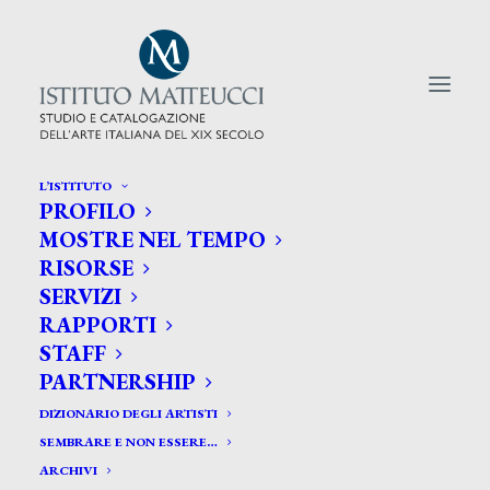
L’ISTITUTO
PROFILO
CERCA TRA GLI ARTISTI:
MOSTRE NEL TEMPO
RISORSE
Search
SERVIZI
for:
RAPPORTI
STAFF
PARTNERSHIP
DIZIONARIO DEGLI ARTISTI
SEMBRARE E NON ESSERE…
ARCHIVI