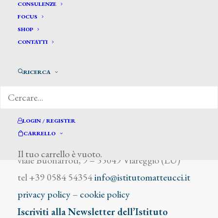
Salvietti
CONSULENZE
FOCUS
SHOP
CONTATTI
RICERCA
DIZIONARIO DEGLI ARTISTI
LOGIN / REGISTER
CARRELLO
Istituto Matteucci
Il tuo carrello è vuoto.
viale Buonarroti, 9 – 55049 Viareggio (LU)
tel +39 0584 54354
info@istitutomatteucci.it
privacy policy
–
cookie policy
Iscriviti alla Newsletter dell’Istituto