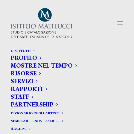
L’ISTITUTO
PROFILO
CERCA TRA GLI ARTISTI:
MOSTRE NEL TEMPO
RISORSE
Search
SERVIZI
for:
RAPPORTI
STAFF
PARTNERSHIP
DIZIONARIO DEGLI ARTISTI
SEMBRARE E NON ESSERE…
ARCHIVI