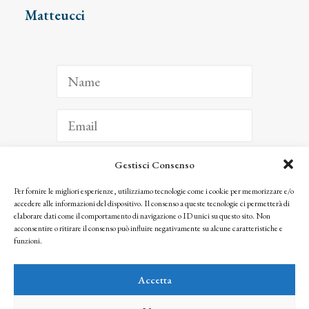
Matteucci
Gestisci Consenso
ISCRIVITI
Per fornire le migliori esperienze, utilizziamo tecnologie come i cookie per memorizzare e/o
accedere alle informazioni del dispositivo. Il consenso a queste tecnologie ci permetterà di
Facendo clic per iscriverti, riconosci che le tue informazioni saranno trattate
elaborare dati come il comportamento di navigazione o ID unici su questo sito. Non
seguendo la nostra
Privacy Policy
acconsentire o ritirare il consenso può influire negativamente su alcune caratteristiche e
© 2025 Istituto Matteucci. All right reserved
funzioni.
Nessuna parte di questo sito può essere riprodotta o trasmessa con qualsiasi mezzo senza
l’autorizzazione scritta dei proprietari dei diritti e dell’Istituto Matteucci
Accetta