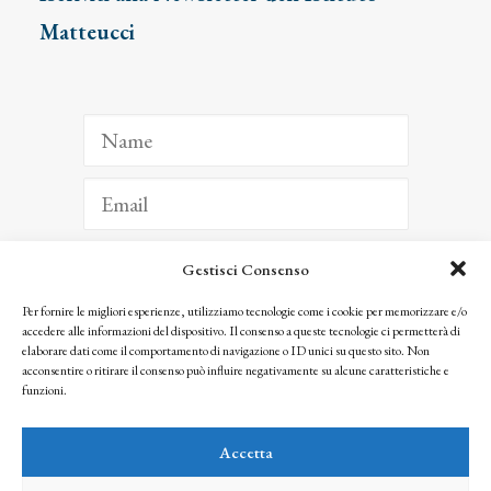
Matteucci
Gestisci Consenso
ISCRIVITI
Per fornire le migliori esperienze, utilizziamo tecnologie come i cookie per memorizzare e/o
accedere alle informazioni del dispositivo. Il consenso a queste tecnologie ci permetterà di
Facendo clic per iscriverti, riconosci che le tue informazioni saranno trattate
elaborare dati come il comportamento di navigazione o ID unici su questo sito. Non
seguendo la nostra
Privacy Policy
acconsentire o ritirare il consenso può influire negativamente su alcune caratteristiche e
© 2025 Istituto Matteucci. All right reserved
funzioni.
Nessuna parte di questo sito può essere riprodotta o trasmessa con qualsiasi mezzo senza
l’autorizzazione scritta dei proprietari dei diritti e dell’Istituto Matteucci
Accetta