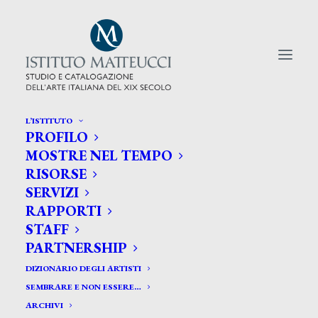
L’ISTITUTO
PROFILO
CERCA TRA GLI ARTISTI:
MOSTRE NEL TEMPO
RISORSE
Search
SERVIZI
for:
RAPPORTI
STAFF
PARTNERSHIP
DIZIONARIO DEGLI ARTISTI
SEMBRARE E NON ESSERE…
ARCHIVI