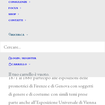
Sani Alessandro*
CONSULENZE
FOCUS
SHOP
SANI ALESSANDRO
CONTATTI
Attivo a Firenze fra il 1869 e il 1915
RICERCA
Scarse le notizie biografiche su questo pittore,
che dal 1869 si dedicò alla copia di quadri anti-
chi nelle gallerie fiorentine per il mercato
LOGIN / REGISTER
artistico internazionale (un suo dipinto è
CARRELLO
conservato in Francia, al Musée di Arras). Dal
Il tuo carrello è vuoto.
1871 al 1880 partecipò alle esposizioni delle
promotrici di Firenze e di Genova con soggetti
di genere e di costume: con simili temi prese
parte anche all’Esposizione Universale di Vienna