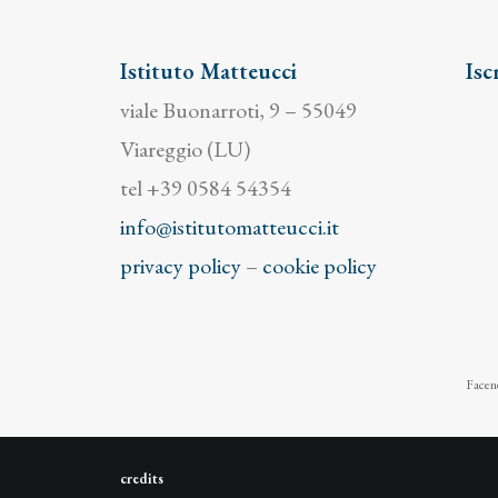
Istituto Matteucci
Isc
viale Buonarroti, 9 – 55049
Viareggio (LU)
tel +39 0584 54354
info@istitutomatteucci.it
privacy policy
–
cookie policy
Facend
credits