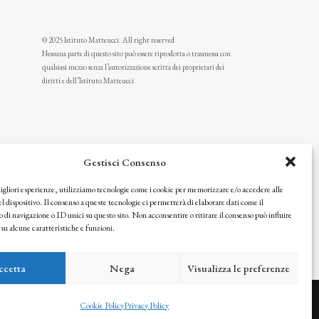
© 2025 Istituto Matteucci. All right reserved
Nessuna parte di questo sito può essere riprodotta o trasmessa con
qualsiasi mezzo senza l’autorizzazione scritta dei proprietari dei
diritti e dell’Istituto Matteucci
Gestisci Consenso
migliori esperienze, utilizziamo tecnologie come i cookie per memorizzare e/o accedere alle
l dispositivo. Il consenso a queste tecnologie ci permetterà di elaborare dati come il
i navigazione o ID unici su questo sito. Non acconsentire o ritirare il consenso può influire
u alcune caratteristiche e funzioni.
icy
ccetta
Nega
Visualizza le preferenze
Cookie Policy
Privacy Policy