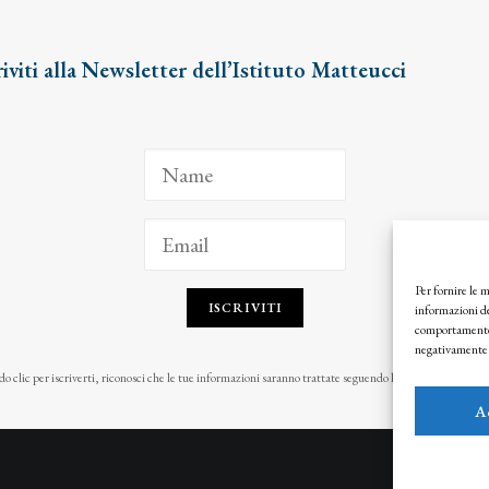
riviti alla Newsletter dell’Istituto Matteucci
Per fornire le 
ISCRIVITI
informazioni de
comportamento d
negativamente s
o clic per iscriverti, riconosci che le tue informazioni saranno trattate seguendo la nostra
Privacy Pol
A