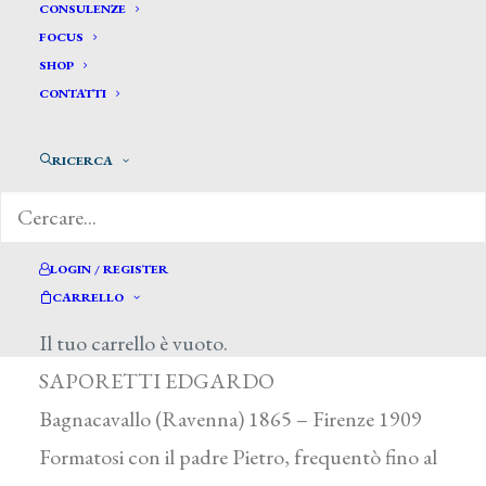
CONSULENZE
FOCUS
SHOP
CONTATTI
RICERCA
LOGIN / REGISTER
Saporetti Edgardo *
CARRELLO
Il tuo carrello è vuoto.
SAPORETTI EDGARDO
Bagnacavallo (Ravenna) 1865 – Firenze 1909
Formatosi con il padre Pietro, frequentò fino al