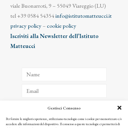
viale Buonarroti, 9 – 55049 Viareggio (LU)
tel +39 0584 54354
info@istitutomatteucci.it
privacy policy
–
cookie policy
Iscriviti alla Newsletter dell’Istituto
Matteucci
Gestisci Consenso
ISCRIVITI
Per fornire le migliori esperienze, utilizziamo tecnologie come i cookie per memorizzare e/o
accedere alle informazioni del dispositivo. Il consenso a queste tecnologie ci permetterà di
Facendo clic per iscriverti, riconosci che le tue informazioni saranno trattate