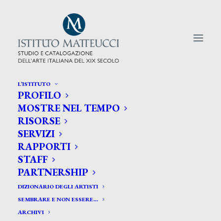
L’ISTITUTO
PROFILO
CERCA TRA GLI ARTISTI:
MOSTRE NEL TEMPO
RISORSE
Search
SERVIZI
for:
RAPPORTI
STAFF
PARTNERSHIP
DIZIONARIO DEGLI ARTISTI
SEMBRARE E NON ESSERE…
ARCHIVI