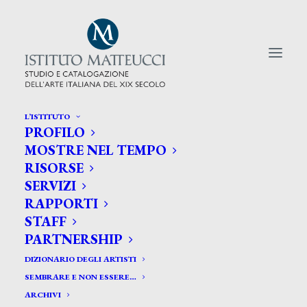
L’ISTITUTO
PROFILO
CERCA TRA GLI ARTISTI:
MOSTRE NEL TEMPO
RISORSE
Search
SERVIZI
for:
RAPPORTI
STAFF
PARTNERSHIP
DIZIONARIO DEGLI ARTISTI
SEMBRARE E NON ESSERE…
ARCHIVI