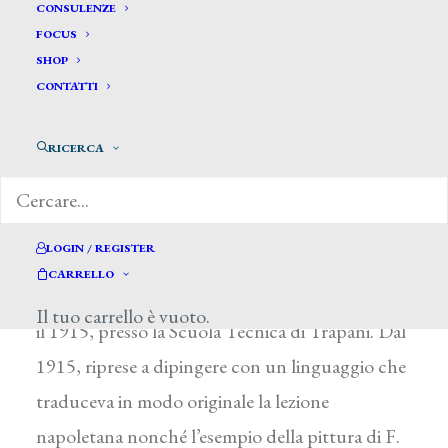
Saporito Giuseppe*
CONSULENZE
FOCUS
SHOP
SAPORITO GIUSEPPE
CONTATTI
Trapani 1859 – 7 938
RICERCA
Si formò a Napoli, dove fu allievo di F. Palizzi e
D. Morelli all’Accademia di Belle Arti ed espose
alle promotrici partenopee alcune vedute
LOGIN / REGISTER
campane (1879, Bel giorno, A Posillipo; 1880,
CARRELLO
Primi fiori). Fu docente di disegno, tra il 1885 e
Il tuo carrello è vuoto.
il 1915, presso la Scuola Tecnica di Trapani. Dal
1915, riprese a dipingere con un linguaggio che
traduceva in modo originale la lezione
napoletana nonché l’esempio della pittura di F.