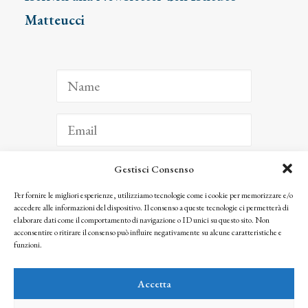
Matteucci
Gestisci Consenso
ISCRIVITI
Per fornire le migliori esperienze, utilizziamo tecnologie come i cookie per memorizzare e/o
accedere alle informazioni del dispositivo. Il consenso a queste tecnologie ci permetterà di
Facendo clic per iscriverti, riconosci che le tue informazioni saranno trattate
elaborare dati come il comportamento di navigazione o ID unici su questo sito. Non
seguendo la nostra
Privacy Policy
acconsentire o ritirare il consenso può influire negativamente su alcune caratteristiche e
© 2025 Istituto Matteucci. All right reserved
funzioni.
Nessuna parte di questo sito può essere riprodotta o trasmessa con qualsiasi mezzo senza
l’autorizzazione scritta dei proprietari dei diritti e dell’Istituto Matteucci
Accetta