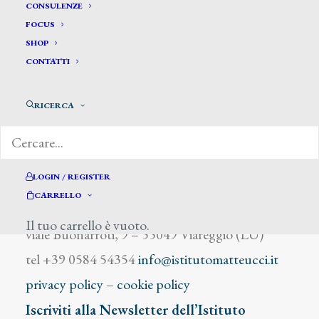
Sarri G.
CONSULENZE
FOCUS
SHOP
CONTATTI
RICERCA
DIZIONARIO DEGLI ARTISTI
LOGIN / REGISTER
CARRELLO
Istituto Matteucci
Il tuo carrello è vuoto.
viale Buonarroti, 9 – 55049 Viareggio (LU)
tel +39 0584 54354
info@istitutomatteucci.it
privacy policy
–
cookie policy
Iscriviti alla Newsletter dell’Istituto