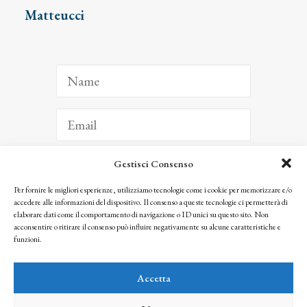
Matteucci
Gestisci Consenso
ISCRIVITI
Per fornire le migliori esperienze, utilizziamo tecnologie come i cookie per memorizzare e/o
accedere alle informazioni del dispositivo. Il consenso a queste tecnologie ci permetterà di
Facendo clic per iscriverti, riconosci che le tue informazioni saranno trattate
elaborare dati come il comportamento di navigazione o ID unici su questo sito. Non
seguendo la nostra
Privacy Policy
acconsentire o ritirare il consenso può influire negativamente su alcune caratteristiche e
© 2025 Istituto Matteucci. All right reserved
funzioni.
Nessuna parte di questo sito può essere riprodotta o trasmessa con qualsiasi mezzo senza
l’autorizzazione scritta dei proprietari dei diritti e dell’Istituto Matteucci
Accetta