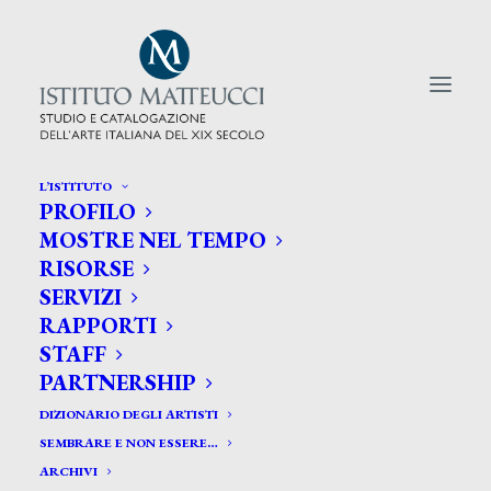
L’ISTITUTO
PROFILO
CERCA TRA GLI ARTISTI:
MOSTRE NEL TEMPO
RISORSE
Search
SERVIZI
for:
RAPPORTI
STAFF
PARTNERSHIP
DIZIONARIO DEGLI ARTISTI
SEMBRARE E NON ESSERE…
ARCHIVI