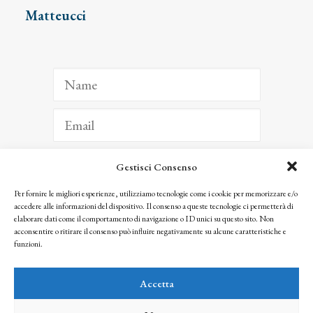
Matteucci
Gestisci Consenso
ISCRIVITI
Per fornire le migliori esperienze, utilizziamo tecnologie come i cookie per memorizzare e/o
accedere alle informazioni del dispositivo. Il consenso a queste tecnologie ci permetterà di
Facendo clic per iscriverti, riconosci che le tue informazioni saranno trattate
elaborare dati come il comportamento di navigazione o ID unici su questo sito. Non
seguendo la nostra
Privacy Policy
acconsentire o ritirare il consenso può influire negativamente su alcune caratteristiche e
© 2025 Istituto Matteucci. All right reserved
funzioni.
Nessuna parte di questo sito può essere riprodotta o trasmessa con qualsiasi mezzo senza
l’autorizzazione scritta dei proprietari dei diritti e dell’Istituto Matteucci
Accetta