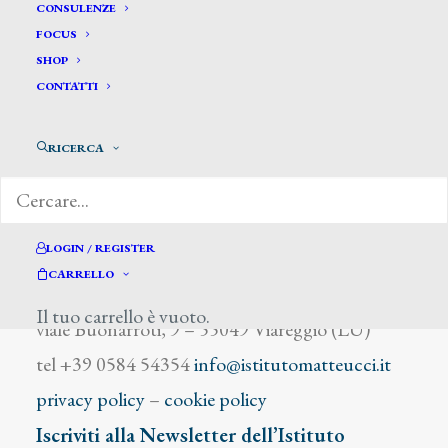
Sbolci Ferdinando
CONSULENZE
FOCUS
SHOP
CONTATTI
RICERCA
DIZIONARIO DEGLI ARTISTI
LOGIN / REGISTER
CARRELLO
Istituto Matteucci
Il tuo carrello è vuoto.
viale Buonarroti, 9 – 55049 Viareggio (LU)
tel +39 0584 54354
info@istitutomatteucci.it
privacy policy
–
cookie policy
Iscriviti alla Newsletter dell’Istituto