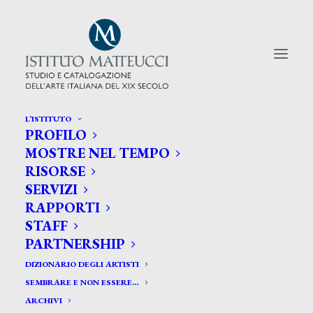
L’ISTITUTO
PROFILO
CERCA TRA GLI ARTISTI:
MOSTRE NEL TEMPO
RISORSE
Search
SERVIZI
for:
RAPPORTI
STAFF
PARTNERSHIP
DIZIONARIO DEGLI ARTISTI
SEMBRARE E NON ESSERE…
ARCHIVI