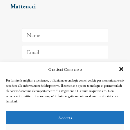
Matteucci
Gestisci Consenso
ISCRIVITI
Per fornire le migliori esperienze, utilizziamo tecnologie come i cookie per memorizzare e/o
accedere alle informazioni del dispositivo. Il consenso a queste tecnologie ci permetterà di
Facendo clic per iscriverti, riconosci che le tue informazioni saranno trattate
elaborare dati come il comportamento di navigazione o ID unici su questo sito. Non
seguendo la nostra
Privacy Policy
acconsentire o ritirare il consenso può influire negativamente su alcune caratteristiche e
© 2025 Istituto Matteucci. All right reserved
funzioni.
Nessuna parte di questo sito può essere riprodotta o trasmessa con qualsiasi mezzo senza
l’autorizzazione scritta dei proprietari dei diritti e dell’Istituto Matteucci
Accetta