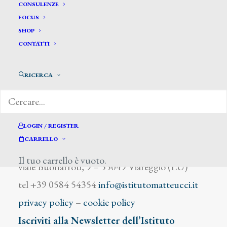
Scaglia Michele
CONSULENZE
FOCUS
SHOP
CONTATTI
RICERCA
DIZIONARIO DEGLI ARTISTI
LOGIN / REGISTER
CARRELLO
Istituto Matteucci
Il tuo carrello è vuoto.
viale Buonarroti, 9 – 55049 Viareggio (LU)
tel +39 0584 54354
info@istitutomatteucci.it
privacy policy
–
cookie policy
Iscriviti alla Newsletter dell’Istituto