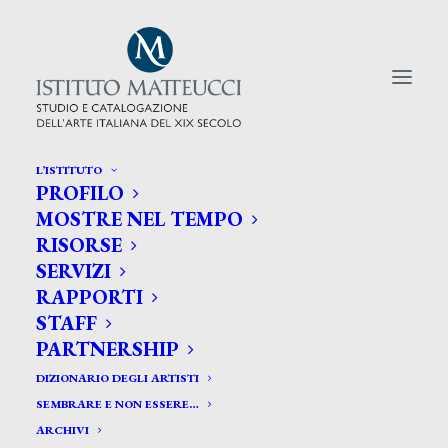
L’ISTITUTO
PROFILO
CERCA TRA GLI ARTISTI:
MOSTRE NEL TEMPO
RISORSE
Search
SERVIZI
for:
RAPPORTI
STAFF
PARTNERSHIP
DIZIONARIO DEGLI ARTISTI
SEMBRARE E NON ESSERE…
ARCHIVI