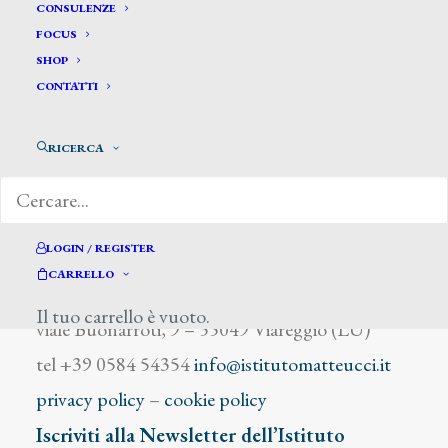
Scamuzza Francesco
CONSULENZE
FOCUS
SHOP
CONTATTI
RICERCA
DIZIONARIO DEGLI ARTISTI
LOGIN / REGISTER
CARRELLO
Istituto Matteucci
Il tuo carrello è vuoto.
viale Buonarroti, 9 – 55049 Viareggio (LU)
tel +39 0584 54354
info@istitutomatteucci.it
privacy policy
–
cookie policy
Iscriviti alla Newsletter dell’Istituto