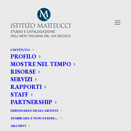
L’ISTITUTO
PROFILO
CERCA TRA GLI ARTISTI:
MOSTRE NEL TEMPO
RISORSE
Search
SERVIZI
for:
RAPPORTI
STAFF
PARTNERSHIP
DIZIONARIO DEGLI ARTISTI
SEMBRARE E NON ESSERE…
ARCHIVI