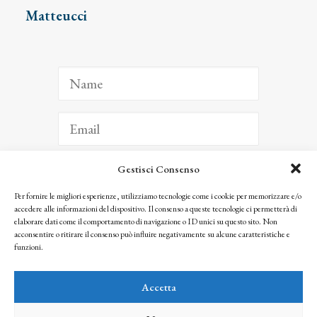
Matteucci
Gestisci Consenso
ISCRIVITI
Per fornire le migliori esperienze, utilizziamo tecnologie come i cookie per memorizzare e/o
accedere alle informazioni del dispositivo. Il consenso a queste tecnologie ci permetterà di
Facendo clic per iscriverti, riconosci che le tue informazioni saranno trattate
elaborare dati come il comportamento di navigazione o ID unici su questo sito. Non
seguendo la nostra
Privacy Policy
acconsentire o ritirare il consenso può influire negativamente su alcune caratteristiche e
© 2025 Istituto Matteucci. All right reserved
funzioni.
Nessuna parte di questo sito può essere riprodotta o trasmessa con qualsiasi mezzo senza
l’autorizzazione scritta dei proprietari dei diritti e dell’Istituto Matteucci
Accetta