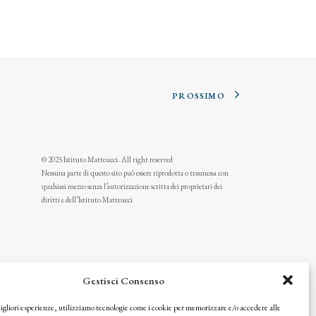
PROSSIMO
© 2025 Istituto Matteucci. All right reserved
Nessuna parte di questo sito può essere riprodotta o trasmessa con
qualsiasi mezzo senza l’autorizzazione scritta dei proprietari dei
diritti e dell’Istituto Matteucci
Gestisci Consenso
migliori esperienze, utilizziamo tecnologie come i cookie per memorizzare e/o accedere alle