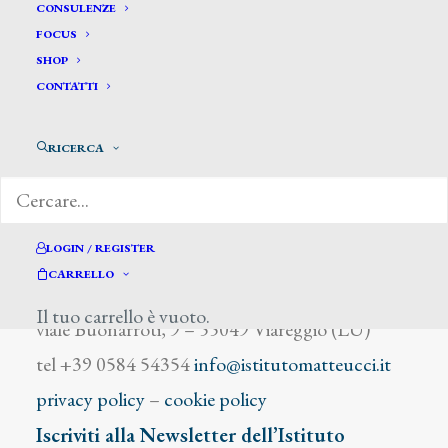
Scatena Domenico
CONSULENZE
FOCUS
SHOP
CONTATTI
RICERCA
DIZIONARIO DEGLI ARTISTI
LOGIN / REGISTER
CARRELLO
Istituto Matteucci
Il tuo carrello è vuoto.
viale Buonarroti, 9 – 55049 Viareggio (LU)
tel +39 0584 54354
info@istitutomatteucci.it
privacy policy
–
cookie policy
Iscriviti alla Newsletter dell’Istituto