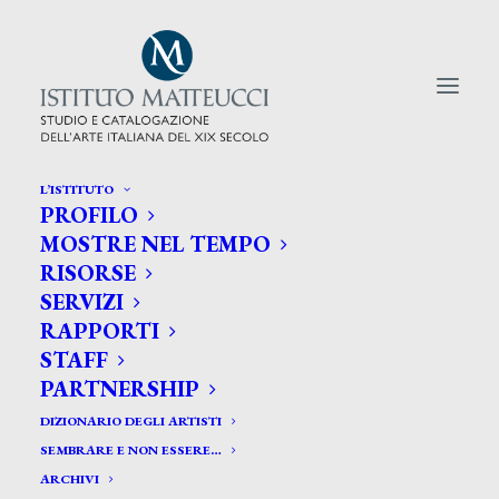
L’ISTITUTO
PROFILO
CERCA TRA GLI ARTISTI:
MOSTRE NEL TEMPO
RISORSE
Search
SERVIZI
for:
RAPPORTI
STAFF
PARTNERSHIP
DIZIONARIO DEGLI ARTISTI
SEMBRARE E NON ESSERE…
ARCHIVI