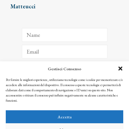
Matteucci
Gestisci Consenso
ISCRIVITI
Per fornire le migliori esperienze, utilizziamo tecnologie come i cookie per memorizzare e/o
accedere alle informazioni del dispositivo. Il consenso a queste tecnologie ci permetterà di
Facendo clic per iscriverti, riconosci che le tue informazioni saranno trattate
elaborare dati come il comportamento di navigazione o ID unici su questo sito. Non
seguendo la nostra
Privacy Policy
acconsentire o ritirare il consenso può influire negativamente su alcune caratteristiche e
© 2025 Istituto Matteucci. All right reserved
funzioni.
Nessuna parte di questo sito può essere riprodotta o trasmessa con qualsiasi mezzo senza
l’autorizzazione scritta dei proprietari dei diritti e dell’Istituto Matteucci
Accetta