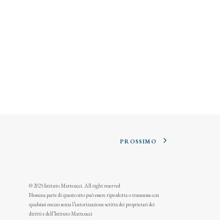
PROSSIMO
© 2025 Istituto Matteucci. All right reserved
Nessuna parte di questo sito può essere riprodotta o trasmessa con
qualsiasi mezzo senza l’autorizzazione scritta dei proprietari dei
diritti e dell’Istituto Matteucci