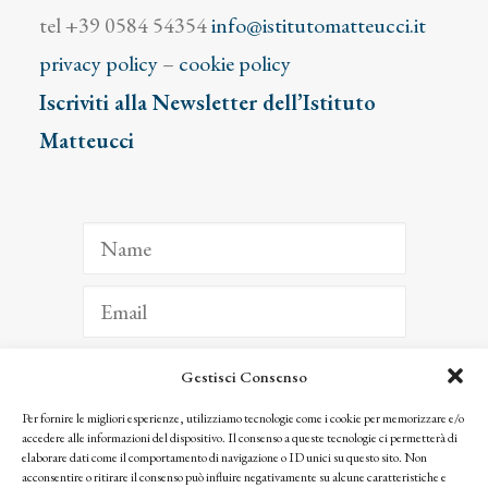
tel +39 0584 54354
info@istitutomatteucci.it
privacy policy
–
cookie policy
Iscriviti alla Newsletter dell’Istituto
Matteucci
Gestisci Consenso
ISCRIVITI
Per fornire le migliori esperienze, utilizziamo tecnologie come i cookie per memorizzare e/o
accedere alle informazioni del dispositivo. Il consenso a queste tecnologie ci permetterà di
Facendo clic per iscriverti, riconosci che le tue informazioni saranno trattate
elaborare dati come il comportamento di navigazione o ID unici su questo sito. Non
seguendo la nostra
Privacy Policy
acconsentire o ritirare il consenso può influire negativamente su alcune caratteristiche e