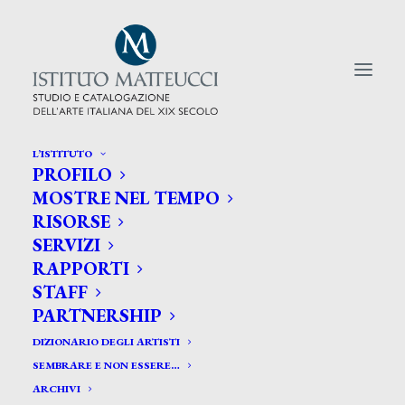
L’ISTITUTO
PROFILO
CERCA TRA GLI ARTISTI:
MOSTRE NEL TEMPO
RISORSE
Search
SERVIZI
for:
RAPPORTI
STAFF
PARTNERSHIP
DIZIONARIO DEGLI ARTISTI
SEMBRARE E NON ESSERE…
ARCHIVI