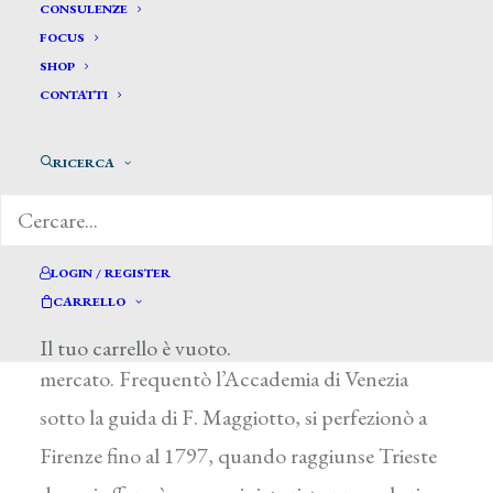
CONSULENZE
FOCUS
SHOP
CONTATTI
Schiavoni Natale *
RICERCA
SCHIAVONI NATALE
Chioggia (Venezia) 1777 – 1858
La sua vicenda biografica fu a lungo
LOGIN / REGISTER
caratterizzata da spostamenti alla ricerca di
CARRELLO
un’aggiornata istruzione artistica e di sbocchi di
Il tuo carrello è vuoto.
mercato. Frequentò l’Accademia di Venezia
sotto la guida di F. Maggiotto, si perfezionò a
Firenze fino al 1797, quando raggiunse Trieste