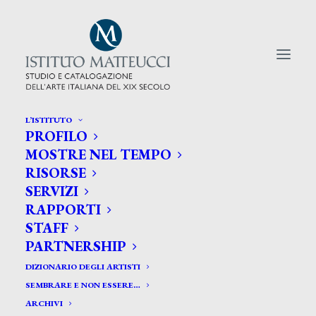
L’ISTITUTO
PROFILO
CERCA TRA GLI ARTISTI:
MOSTRE NEL TEMPO
RISORSE
Search
SERVIZI
for:
RAPPORTI
STAFF
PARTNERSHIP
DIZIONARIO DEGLI ARTISTI
SEMBRARE E NON ESSERE…
ARCHIVI