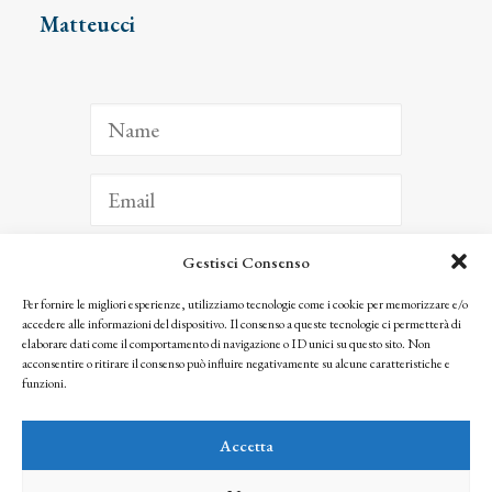
Matteucci
Gestisci Consenso
ISCRIVITI
Per fornire le migliori esperienze, utilizziamo tecnologie come i cookie per memorizzare e/o
accedere alle informazioni del dispositivo. Il consenso a queste tecnologie ci permetterà di
Facendo clic per iscriverti, riconosci che le tue informazioni saranno trattate
elaborare dati come il comportamento di navigazione o ID unici su questo sito. Non
seguendo la nostra
Privacy Policy
acconsentire o ritirare il consenso può influire negativamente su alcune caratteristiche e
© 2025 Istituto Matteucci. All right reserved
funzioni.
Nessuna parte di questo sito può essere riprodotta o trasmessa con qualsiasi mezzo senza
l’autorizzazione scritta dei proprietari dei diritti e dell’Istituto Matteucci
Accetta