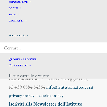
Schifano Mario
CONSULENZE
FOCUS
SHOP
CONTATTI
RICERCA
DIZIONARIO DEGLI ARTISTI
LOGIN / REGISTER
CARRELLO
Istituto Matteucci
Il tuo carrello è vuoto.
viale Buonarroti, 9 – 55049 Viareggio (LU)
tel +39 0584 54354
info@istitutomatteucci.it
privacy policy
–
cookie policy
Iscriviti alla Newsletter dell’Istituto