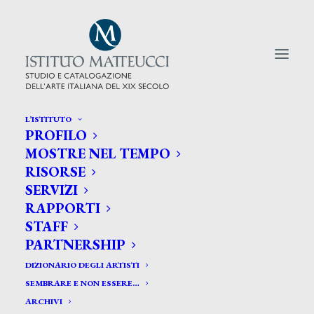
L’ISTITUTO
PROFILO
CERCA TRA GLI ARTISTI:
MOSTRE NEL TEMPO
RISORSE
Search
SERVIZI
for:
RAPPORTI
STAFF
PARTNERSHIP
DIZIONARIO DEGLI ARTISTI
SEMBRARE E NON ESSERE…
ARCHIVI