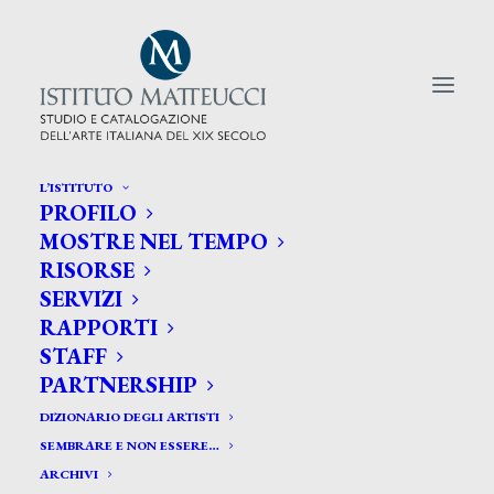
L’ISTITUTO
PROFILO
CERCA TRA GLI ARTISTI:
MOSTRE NEL TEMPO
RISORSE
Search
SERVIZI
for:
RAPPORTI
STAFF
PARTNERSHIP
DIZIONARIO DEGLI ARTISTI
SEMBRARE E NON ESSERE…
ARCHIVI