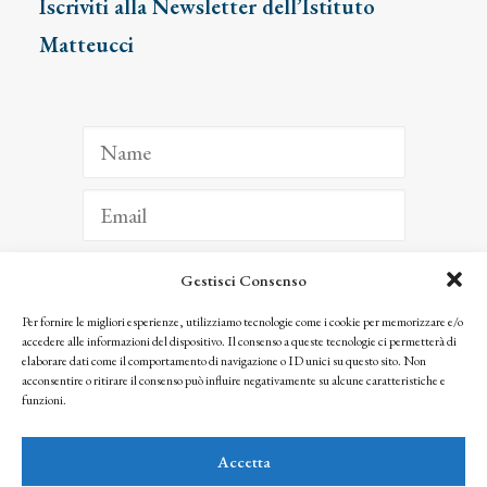
Iscriviti alla Newsletter dell’Istituto
Matteucci
Gestisci Consenso
ISCRIVITI
Per fornire le migliori esperienze, utilizziamo tecnologie come i cookie per memorizzare e/o
accedere alle informazioni del dispositivo. Il consenso a queste tecnologie ci permetterà di
Facendo clic per iscriverti, riconosci che le tue informazioni saranno trattate
elaborare dati come il comportamento di navigazione o ID unici su questo sito. Non
seguendo la nostra
Privacy Policy
acconsentire o ritirare il consenso può influire negativamente su alcune caratteristiche e
© 2025 Istituto Matteucci. All right reserved
funzioni.
Nessuna parte di questo sito può essere riprodotta o trasmessa con qualsiasi mezzo senza
l’autorizzazione scritta dei proprietari dei diritti e dell’Istituto Matteucci
Accetta