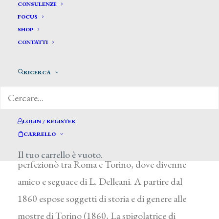
CONSULENZE
FOCUS
SHOP
CONTATTI
Scifoni Anatolio *
RICERCA
SCIFONI ANATOLIO
Firenze 1842 – Roma ? 1884
LOGIN / REGISTER
Figlio della pittrice I. Botti e del poeta Luigi,
CARRELLO
studiò all’Accademia Albertina di Torino e si
Il tuo carrello è vuoto.
perfezionò tra Roma e Torino, dove divenne
amico e seguace di L. Delleani. A partire dal
1860 espose soggetti di storia e di genere alle
mostre di Torino (1860, La spigolatrice di