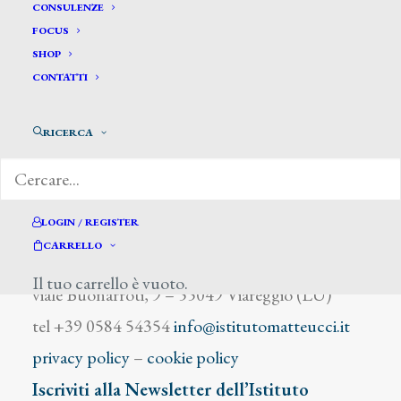
Scoppa Radames
CONSULENZE
FOCUS
SHOP
CONTATTI
RICERCA
DIZIONARIO DEGLI ARTISTI
LOGIN / REGISTER
CARRELLO
Istituto Matteucci
Il tuo carrello è vuoto.
viale Buonarroti, 9 – 55049 Viareggio (LU)
tel +39 0584 54354
info@istitutomatteucci.it
privacy policy
–
cookie policy
Iscriviti alla Newsletter dell’Istituto