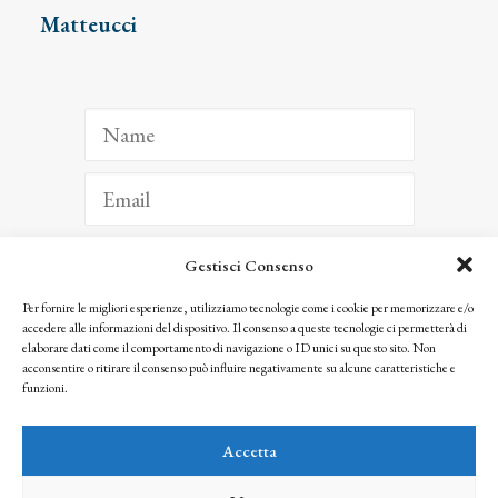
Matteucci
Gestisci Consenso
ISCRIVITI
Per fornire le migliori esperienze, utilizziamo tecnologie come i cookie per memorizzare e/o
accedere alle informazioni del dispositivo. Il consenso a queste tecnologie ci permetterà di
Facendo clic per iscriverti, riconosci che le tue informazioni saranno trattate
elaborare dati come il comportamento di navigazione o ID unici su questo sito. Non
seguendo la nostra
Privacy Policy
acconsentire o ritirare il consenso può influire negativamente su alcune caratteristiche e
© 2025 Istituto Matteucci. All right reserved
funzioni.
Nessuna parte di questo sito può essere riprodotta o trasmessa con qualsiasi mezzo senza
l’autorizzazione scritta dei proprietari dei diritti e dell’Istituto Matteucci
Accetta