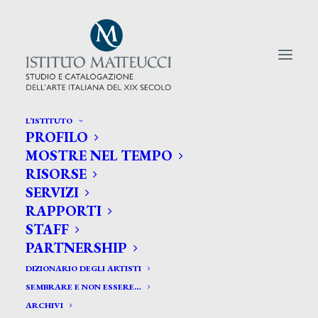
L’ISTITUTO
PROFILO
CERCA TRA GLI ARTISTI:
MOSTRE NEL TEMPO
RISORSE
Search
SERVIZI
for:
RAPPORTI
STAFF
PARTNERSHIP
DIZIONARIO DEGLI ARTISTI
SEMBRARE E NON ESSERE…
ARCHIVI