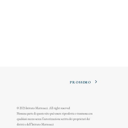
PROSSIMO
© 2025 Istituto Matteucci. All right reserved
Nessuna parte di questo sito può essere riprodotta o trasmessa con
qualsiasi mezzo senza l’autorizzazione scritta dei proprietari dei
diritti e dell’Istituto Matteucci