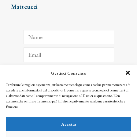
Matteucci
Gestisci Consenso
ISCRIVITI
Per fornire le migliori esperienze, utilizziamo tecnologie come i cookie per memorizzare e/o
accedere alle informazioni del dispositivo. Il consenso a queste tecnologie ci permetterà di
Facendo clic per iscriverti, riconosci che le tue informazioni saranno trattate
elaborare dati come il comportamento di navigazione o ID unici su questo sito. Non
seguendo la nostra
Privacy Policy
acconsentire o ritirare il consenso può influire negativamente su alcune caratteristiche e
© 2025 Istituto Matteucci. All right reserved
funzioni.
Nessuna parte di questo sito può essere riprodotta o trasmessa con qualsiasi mezzo senza
l’autorizzazione scritta dei proprietari dei diritti e dell’Istituto Matteucci
Accetta