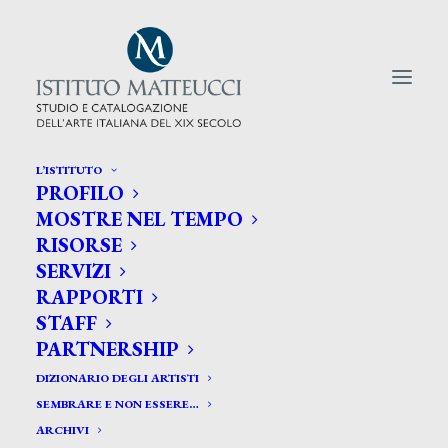
L’ISTITUTO
PROFILO
CERCA TRA GLI ARTISTI:
MOSTRE NEL TEMPO
RISORSE
Search
SERVIZI
for:
RAPPORTI
STAFF
PARTNERSHIP
DIZIONARIO DEGLI ARTISTI
SEMBRARE E NON ESSERE…
ARCHIVI