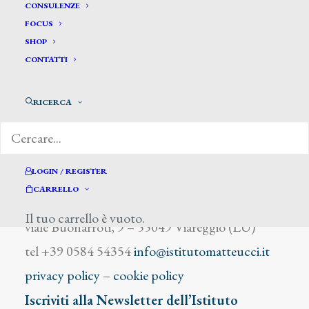
Serventi
CONSULENZE
FOCUS
SHOP
CONTATTI
RICERCA
DIZIONARIO DEGLI ARTISTI
LOGIN / REGISTER
CARRELLO
Istituto Matteucci
Il tuo carrello è vuoto.
viale Buonarroti, 9 – 55049 Viareggio (LU)
tel +39 0584 54354
info@istitutomatteucci.it
privacy policy
–
cookie policy
Iscriviti alla Newsletter dell’Istituto