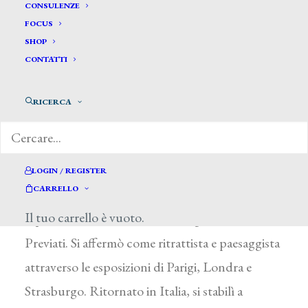
CONSULENZE
FOCUS
SHOP
CONTATTI
Sidoli Pacifico *
RICERCA
SIDOLI PACIFICO
Rossoreggio (Piacenza) 1868 – Piacenza 1963
Allievo di B. Pollinari presso l’istituto Gazzola di
LOGIN / REGISTER
CARRELLO
Piacenza, si recò giovanissimo a Parigi dove
Il tuo carrello è vuoto.
espose ai Salon al fianco di G. Segantini e G.
Previati. Si affermò come ritrattista e paesaggista
attraverso le esposizioni di Parigi, Londra e
Strasburgo. Ritornato in Italia, si stabilì a