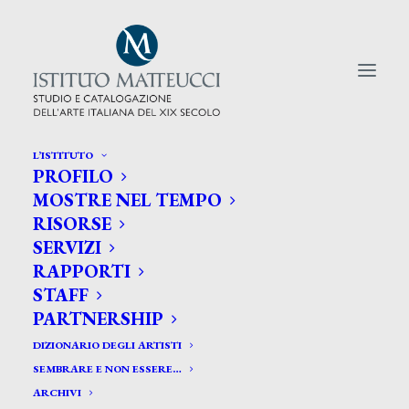
L’ISTITUTO
PROFILO
CERCA TRA GLI ARTISTI:
MOSTRE NEL TEMPO
RISORSE
Search
SERVIZI
for:
RAPPORTI
STAFF
PARTNERSHIP
DIZIONARIO DEGLI ARTISTI
SEMBRARE E NON ESSERE…
ARCHIVI