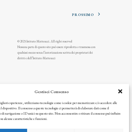
PROSSIMO
© 2025 Istituto Matteucci. All right reserved
Nessuna parte di questo sito può essere riprodotta o trasmessa con
qualsiasi mezzo senza l’autorizzazione scritta dei proprietari dei
diritti e dell’Istituto Matteucci
Gestisci Consenso
migliori esperienze, utilizziamo tecnologie come i cookie per memorizzare e/o accedere alle
l dispositivo. Il consenso a queste tecnologie ci permetterà di elaborare dati come il
i navigazione o ID unici su questo sito. Non acconsentire o ritirare il consenso può influire
u alcune caratteristiche e funzioni.
icy