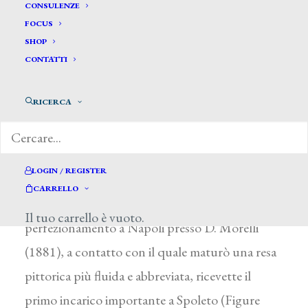
Silvestri Silvestro*
CONSULENZE
FOCUS
SHOP
SILVESTRI SILVESTRO
CONTATTI
Spoleto (Perugia) 1859 – Oporto (Portogallo)
RICERCA
dopo il 1920
Pittore e scultore, studiò a Roma con D.
Bruschi all’Accademia di Belle Arti e al Museo
LOGIN / REGISTER
Artistico Industriale (1876-1879), acquisendo
CARRELLO
una solida formazione di ornatista. Dopo il
Il tuo carrello è vuoto.
perfezionamento a Napoli presso D. Morelli
(1881), a contatto con il quale maturò una resa
pittorica più fluida e abbreviata, ricevette il
primo incarico importante a Spoleto (Figure