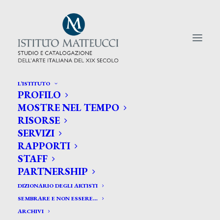
L’ISTITUTO
PROFILO
CERCA TRA GLI ARTISTI:
MOSTRE NEL TEMPO
RISORSE
Search
SERVIZI
for:
RAPPORTI
STAFF
PARTNERSHIP
DIZIONARIO DEGLI ARTISTI
SEMBRARE E NON ESSERE…
ARCHIVI