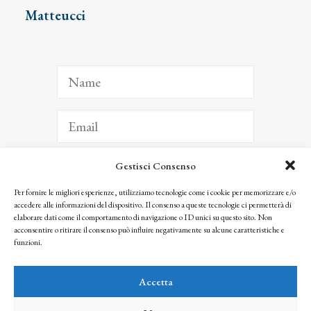
Matteucci
Gestisci Consenso
ISCRIVITI
Per fornire le migliori esperienze, utilizziamo tecnologie come i cookie per memorizzare e/o
accedere alle informazioni del dispositivo. Il consenso a queste tecnologie ci permetterà di
Facendo clic per iscriverti, riconosci che le tue informazioni saranno trattate
elaborare dati come il comportamento di navigazione o ID unici su questo sito. Non
seguendo la nostra
Privacy Policy
acconsentire o ritirare il consenso può influire negativamente su alcune caratteristiche e
© 2025 Istituto Matteucci. All right reserved
funzioni.
Nessuna parte di questo sito può essere riprodotta o trasmessa con qualsiasi mezzo senza
l’autorizzazione scritta dei proprietari dei diritti e dell’Istituto Matteucci
Accetta