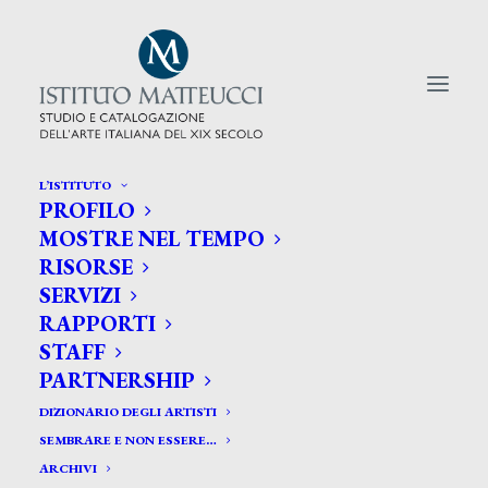
L’ISTITUTO
PROFILO
CERCA TRA GLI ARTISTI:
MOSTRE NEL TEMPO
RISORSE
Search
SERVIZI
for:
RAPPORTI
STAFF
PARTNERSHIP
DIZIONARIO DEGLI ARTISTI
SEMBRARE E NON ESSERE…
ARCHIVI