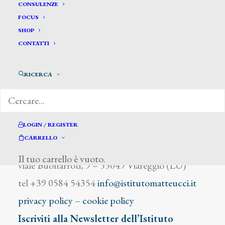
Simone Edgardo
CONSULENZE
FOCUS
SHOP
CONTATTI
RICERCA
DIZIONARIO DEGLI ARTISTI
LOGIN / REGISTER
CARRELLO
Istituto Matteucci
Il tuo carrello è vuoto.
viale Buonarroti, 9 – 55049 Viareggio (LU)
tel +39 0584 54354
info@istitutomatteucci.it
privacy policy
–
cookie policy
Iscriviti alla Newsletter dell’Istituto