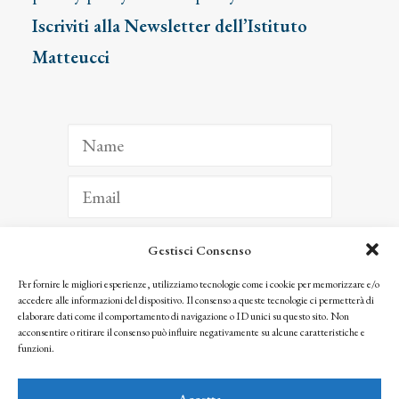
Iscriviti alla Newsletter dell’Istituto
Matteucci
Gestisci Consenso
ISCRIVITI
Per fornire le migliori esperienze, utilizziamo tecnologie come i cookie per memorizzare e/o
accedere alle informazioni del dispositivo. Il consenso a queste tecnologie ci permetterà di
Facendo clic per iscriverti, riconosci che le tue informazioni saranno trattate
elaborare dati come il comportamento di navigazione o ID unici su questo sito. Non
seguendo la nostra
Privacy Policy
acconsentire o ritirare il consenso può influire negativamente su alcune caratteristiche e
© 2025 Istituto Matteucci. All right reserved
funzioni.
Nessuna parte di questo sito può essere riprodotta o trasmessa con qualsiasi mezzo senza
l’autorizzazione scritta dei proprietari dei diritti e dell’Istituto Matteucci
Accetta