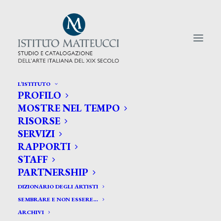
L’ISTITUTO
PROFILO
CERCA TRA GLI ARTISTI:
MOSTRE NEL TEMPO
RISORSE
Search
SERVIZI
for:
RAPPORTI
STAFF
PARTNERSHIP
DIZIONARIO DEGLI ARTISTI
SEMBRARE E NON ESSERE…
ARCHIVI