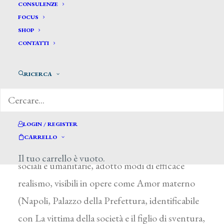
Simonetti Raimondo*
CONSULENZE
FOCUS
SHOP
SIMONETTI RAIMONDO
CONTATTI
Attivo a Napoli nella seconda metà del XIX
RICERCA
secolo
Non si hanno notizie sulla formazione di questo
artista che comparve con assiduità alle mostre
LOGIN / REGISTER
napoletane fra il 1862 e il 1875. Attratto dagli
CARRELLO
eventi di storia contemporanea e dalle tematiche
Il tuo carrello è vuoto.
sociali e umanitarie, adottò modi di efficace
realismo, visibili in opere come Amor materno
(Napoli, Palazzo della Prefettura, identificabile
con La vittima della società e il figlio di sventura,