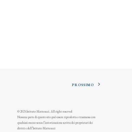
PROSSIMO
© 2025 Istituto Matteucci. All right reserved
Nessuna parte di questo sito può essere riprodotta o trasmessa con
qualsiasi mezzo senza l’autorizzazione scritta dei proprietari dei
diritti e dell’Istituto Matteucci