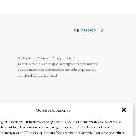
PROSSIMO
© 2025 Istituto Matteucci. All right reserved
Nessuna parte di questo sito può essere riprodotta o trasmessa con
qualsiasi mezzo senza l’autorizzazione scritta dei proprietari dei
diritti e dell’Istituto Matteucci
Gestisci Consenso
migliori esperienze, utilizziamo tecnologie come i cookie per memorizzare e/o accedere alle
l dispositivo. Il consenso a queste tecnologie ci permetterà di elaborare dati come il
i navigazione o ID unici su questo sito. Non acconsentire o ritirare il consenso può influire