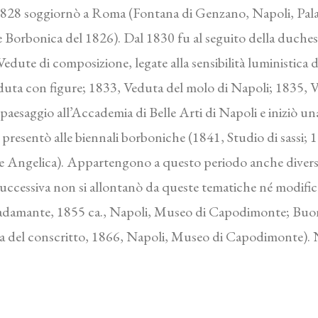
1828 soggiornò a Roma (Fontana di Genzano, Napoli, Pala
 Borbonica del 1826). Dal 1830 fu al seguito della duchessa
7. Vedute di composizione, legate alla sensibilità luministica
Veduta con figure; 1833, Veduta del molo di Napoli; 1835, 
paesaggio all’Accademia di Belle Arti di Napoli e iniziò una 
e presentò alle biennali borboniche (1841, Studio di sassi; 
e e Angelica). Appartengono a questo periodo anche diver
uccessiva non si allontanò da queste tematiche né modific
radamante, 1855 ca., Napoli, Museo di Capodimonte; Buon
a del conscritto, 1866, Napoli, Museo di Capodimonte). Ne