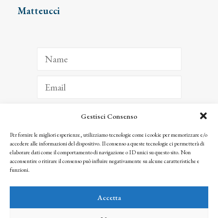
Matteucci
Gestisci Consenso
ISCRIVITI
Per fornire le migliori esperienze, utilizziamo tecnologie come i cookie per memorizzare e/o
accedere alle informazioni del dispositivo. Il consenso a queste tecnologie ci permetterà di
Facendo clic per iscriverti, riconosci che le tue informazioni saranno trattate
elaborare dati come il comportamento di navigazione o ID unici su questo sito. Non
seguendo la nostra
Privacy Policy
acconsentire o ritirare il consenso può influire negativamente su alcune caratteristiche e
© 2025 Istituto Matteucci. All right reserved
funzioni.
Nessuna parte di questo sito può essere riprodotta o trasmessa con qualsiasi mezzo senza
l’autorizzazione scritta dei proprietari dei diritti e dell’Istituto Matteucci
Accetta