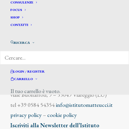
Sobres Juan
CONSULENZE
FOCUS
SHOP
CONTATTI
RICERCA
DIZIONARIO DEGLI ARTISTI
LOGIN / REGISTER
CARRELLO
Istituto Matteucci
Il tuo carrello è vuoto.
viale Buonarroti, 9 – 55049 Viareggio (LU)
tel +39 0584 54354
info@istitutomatteucci.it
privacy policy
–
cookie policy
Iscriviti alla Newsletter dell’Istituto