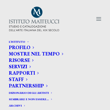
L’ISTITUTO
PROFILO
CERCA TRA GLI ARTISTI:
MOSTRE NEL TEMPO
RISORSE
Search
SERVIZI
for:
RAPPORTI
STAFF
PARTNERSHIP
DIZIONARIO DEGLI ARTISTI
SEMBRARE E NON ESSERE…
ARCHIVI