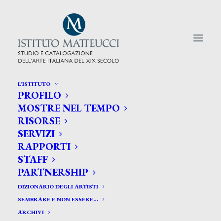
L’ISTITUTO
PROFILO
CERCA TRA GLI ARTISTI:
MOSTRE NEL TEMPO
RISORSE
Search
SERVIZI
for:
RAPPORTI
STAFF
PARTNERSHIP
DIZIONARIO DEGLI ARTISTI
SEMBRARE E NON ESSERE…
ARCHIVI