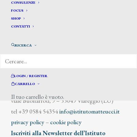
Soldaticz Giorgio
CONSULENZE
FOCUS
SHOP
CONTATTI
RICERCA
DIZIONARIO DEGLI ARTISTI
LOGIN / REGISTER
CARRELLO
Istituto Matteucci
Il tuo carrello è vuoto.
viale Buonarroti, 9 – 55049 Viareggio (LU)
tel +39 0584 54354
info@istitutomatteucci.it
privacy policy
–
cookie policy
Iscriviti alla Newsletter dell’Istituto