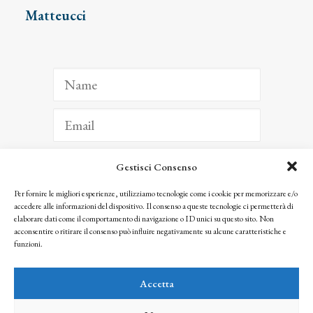
Matteucci
Gestisci Consenso
ISCRIVITI
Per fornire le migliori esperienze, utilizziamo tecnologie come i cookie per memorizzare e/o
accedere alle informazioni del dispositivo. Il consenso a queste tecnologie ci permetterà di
Facendo clic per iscriverti, riconosci che le tue informazioni saranno trattate
elaborare dati come il comportamento di navigazione o ID unici su questo sito. Non
seguendo la nostra
Privacy Policy
acconsentire o ritirare il consenso può influire negativamente su alcune caratteristiche e
© 2025 Istituto Matteucci. All right reserved
funzioni.
Nessuna parte di questo sito può essere riprodotta o trasmessa con qualsiasi mezzo senza
l’autorizzazione scritta dei proprietari dei diritti e dell’Istituto Matteucci
Accetta