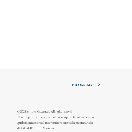
PROSSIMO
© 2025 Istituto Matteucci. All right reserved
Nessuna parte di questo sito può essere riprodotta o trasmessa con
qualsiasi mezzo senza l’autorizzazione scritta dei proprietari dei
diritti e dell’Istituto Matteucci