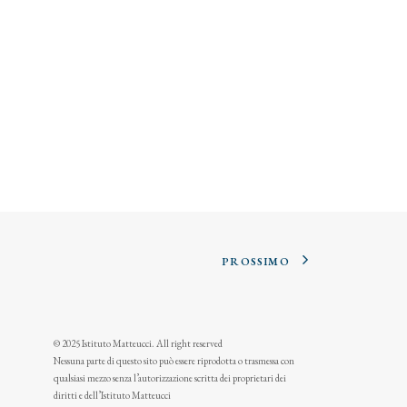
PROSSIMO
© 2025 Istituto Matteucci. All right reserved
Nessuna parte di questo sito può essere riprodotta o trasmessa con
qualsiasi mezzo senza l’autorizzazione scritta dei proprietari dei
diritti e dell’Istituto Matteucci