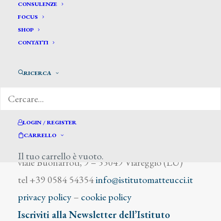
Spagliardi C.
CONSULENZE
FOCUS
SHOP
CONTATTI
RICERCA
DIZIONARIO DEGLI ARTISTI
LOGIN / REGISTER
CARRELLO
Istituto Matteucci
Il tuo carrello è vuoto.
viale Buonarroti, 9 – 55049 Viareggio (LU)
tel +39 0584 54354
info@istitutomatteucci.it
privacy policy
–
cookie policy
Iscriviti alla Newsletter dell’Istituto