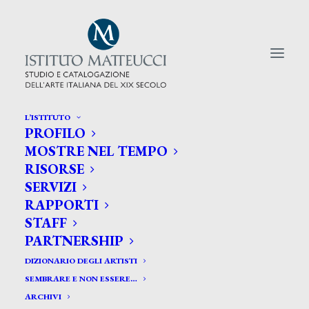
L’ISTITUTO
PROFILO
CERCA TRA GLI ARTISTI:
MOSTRE NEL TEMPO
RISORSE
Search
SERVIZI
for:
RAPPORTI
STAFF
PARTNERSHIP
DIZIONARIO DEGLI ARTISTI
SEMBRARE E NON ESSERE…
ARCHIVI