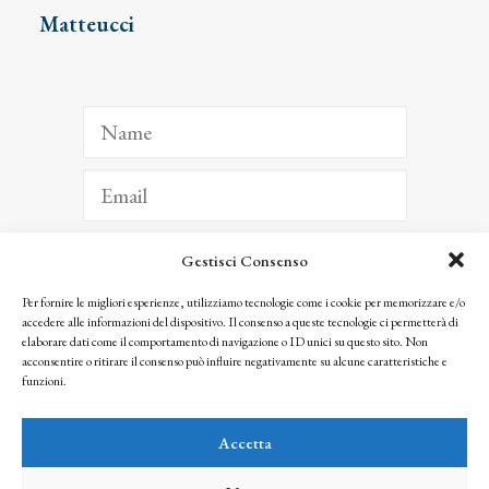
Matteucci
Gestisci Consenso
ISCRIVITI
Per fornire le migliori esperienze, utilizziamo tecnologie come i cookie per memorizzare e/o
accedere alle informazioni del dispositivo. Il consenso a queste tecnologie ci permetterà di
Facendo clic per iscriverti, riconosci che le tue informazioni saranno trattate
elaborare dati come il comportamento di navigazione o ID unici su questo sito. Non
seguendo la nostra
Privacy Policy
acconsentire o ritirare il consenso può influire negativamente su alcune caratteristiche e
© 2025 Istituto Matteucci. All right reserved
funzioni.
Nessuna parte di questo sito può essere riprodotta o trasmessa con qualsiasi mezzo senza
l’autorizzazione scritta dei proprietari dei diritti e dell’Istituto Matteucci
Accetta