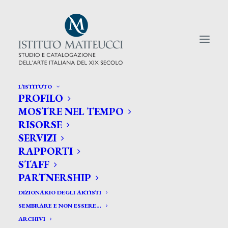
L’ISTITUTO
PROFILO
CERCA TRA GLI ARTISTI:
MOSTRE NEL TEMPO
RISORSE
Search
SERVIZI
for:
RAPPORTI
STAFF
PARTNERSHIP
DIZIONARIO DEGLI ARTISTI
SEMBRARE E NON ESSERE…
ARCHIVI