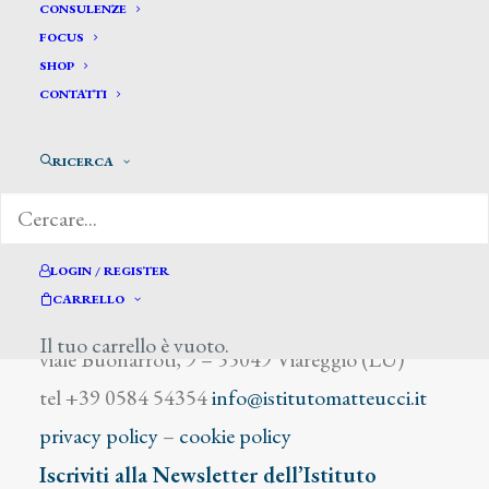
Spina Saru
CONSULENZE
FOCUS
SHOP
CONTATTI
RICERCA
DIZIONARIO DEGLI ARTISTI
LOGIN / REGISTER
CARRELLO
Istituto Matteucci
Il tuo carrello è vuoto.
viale Buonarroti, 9 – 55049 Viareggio (LU)
tel +39 0584 54354
info@istitutomatteucci.it
privacy policy
–
cookie policy
Iscriviti alla Newsletter dell’Istituto