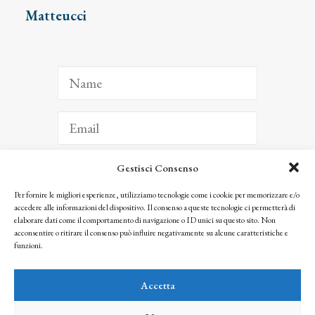
Matteucci
Gestisci Consenso
ISCRIVITI
Per fornire le migliori esperienze, utilizziamo tecnologie come i cookie per memorizzare e/o
accedere alle informazioni del dispositivo. Il consenso a queste tecnologie ci permetterà di
Facendo clic per iscriverti, riconosci che le tue informazioni saranno trattate
elaborare dati come il comportamento di navigazione o ID unici su questo sito. Non
seguendo la nostra
Privacy Policy
acconsentire o ritirare il consenso può influire negativamente su alcune caratteristiche e
© 2025 Istituto Matteucci. All right reserved
funzioni.
Nessuna parte di questo sito può essere riprodotta o trasmessa con qualsiasi mezzo senza
l’autorizzazione scritta dei proprietari dei diritti e dell’Istituto Matteucci
Accetta