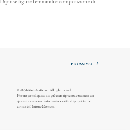
i. Dipinse figure femminili e composizione di
PROSSIMO
© 2025 Istituto Matteucci. All right reserved
Nessuna parte di questo sito può essere riprodotta o trasmessa con
qualsiasi mezzo senza l’autorizzazione scritta dei proprietari dei
diritti e dell’Istituto Matteucci