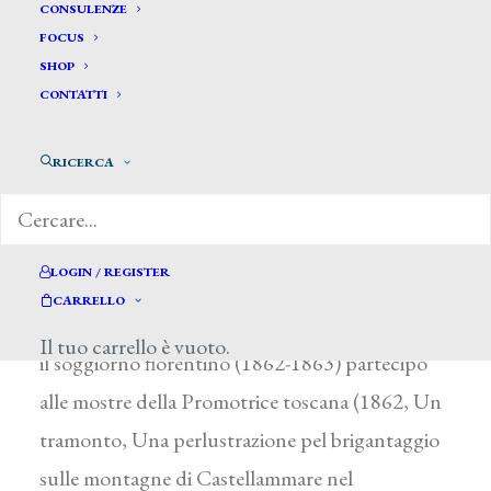
Stancampiano Vincenzo*
CONSULENZE
FOCUS
SHOP
STANCAMPIANO VINCENZO
CONTATTI
Napoli 1835 – dopo il 1867
RICERCA
Studiò nell’Accademia di Napoli dove seguì i
corsi della Scuola di Paesaggio diretta da G.
Smar-giassi. A partire dal 1848 fu presente con
LOGIN / REGISTER
regolarità alle mostre borboniche e nel 1855
CARRELLO
vinse il pensionato di perfezionamento. Durante
Il tuo carrello è vuoto.
il soggiorno fiorentino (1862-1863) partecipò
alle mostre della Promotrice toscana (1862, Un
tramonto, Una perlustrazione pel brigantaggio
sulle montagne di Castellammare nel