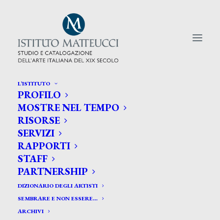
L’ISTITUTO
PROFILO
CERCA TRA GLI ARTISTI:
MOSTRE NEL TEMPO
RISORSE
Search
SERVIZI
for:
RAPPORTI
STAFF
PARTNERSHIP
DIZIONARIO DEGLI ARTISTI
SEMBRARE E NON ESSERE…
ARCHIVI