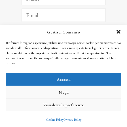
Gestisci Consenso
ISCRIVITI
Per fornire le migliori esperienze, utilizziamo tecnologie come i cookie per memorizzare e/o
accedere alle informazioni del dispositivo. Il consenso a queste tecnologie ci permetterà di
Facendo clic per iscriverti, riconosci che le tue informazioni saranno trattate
elaborare dati come il comportamento di navigazione o ID unici su questo sito. Non
seguendo la nostra
Privacy Policy
acconsentire o ritirare il consenso può influire negativamente su alcune caratteristiche e
© 2025 Istituto Matteucci. All right reserved
funzioni.
Nessuna parte di questo sito può essere riprodotta o trasmessa con qualsiasi mezzo senza
l’autorizzazione scritta dei proprietari dei diritti e dell’Istituto Matteucci
Accetta
Nega
Visualizza le preferenze
credits
Cookie Policy
Privacy Policy